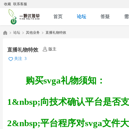
收藏
联系客服
首页
论坛
答疑
需
论坛
其他业务
直播礼物特效
版主
直播礼物特效
优
»
›
›
关注
3
购买svga礼物须知：
1&nbsp;向技术确认平台是否支
雅
2&nbsp;平台程序对svga