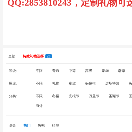
QQ:2853810243，定制礼
坛
全部
特效礼物选择
23
等级:
不限
普通
中等
高级
豪华
奢华
-
用途:
不限
礼物
座驾
头像框
进场特效
分类:
不限
冬至
光棍节
万圣节
圣诞节
海外
最新
热门
热帖
精华