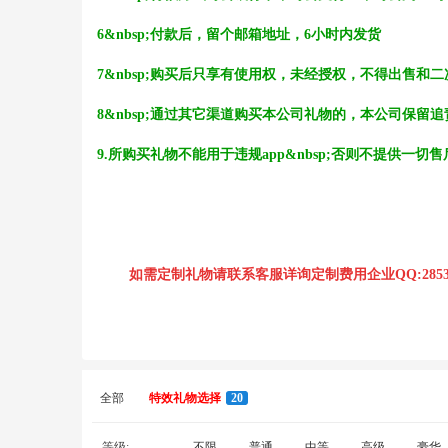
6&nbsp;付款后，留个邮箱地址，6小时内发货
7&nbsp;购买后只享有使用权，未经授权，不得出售和
8&nbsp;通过其它渠道购买本公司礼物的，本公司保留
草
9.所购买礼物不能用于违规app&nbsp;否则不提供一切
如需定制礼物请联系客服详询定制费用企业QQ:2853
技
全部
特效礼物选择
20
等级:
不限
普通
中等
高级
豪华