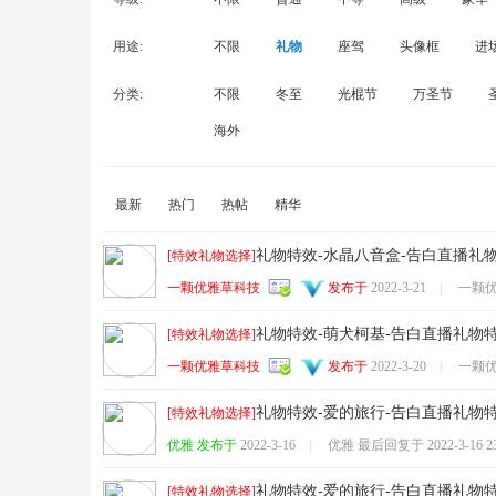
用途:
不限
礼物
座驾
头像框
进
分类:
不限
冬至
光棍节
万圣节
术
海外
最新
热门
热帖
精华
礼物特效-水晶八音盒-告白直播礼
[
特效礼物选择
]
一颗优雅草科技
发布于
2022-3-21
|
一颗
礼物特效-萌犬柯基-告白直播礼物
[
特效礼物选择
]
论
一颗优雅草科技
发布于
2022-3-20
|
一颗
礼物特效-爱的旅行-告白直播礼物
[
特效礼物选择
]
优雅 发布于
2022-3-16
|
优雅 最后回复于
2022-3-16 2
礼物特效-爱的旅行-告白直播礼物
[
特效礼物选择
]