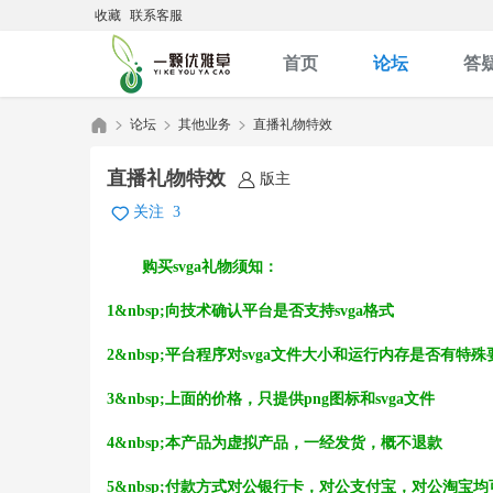
收藏
联系客服
首页
论坛
答
论坛
其他业务
直播礼物特效
直播礼物特效
版主
关注
3
优
»
›
›
购买svga礼物须知：
1&nbsp;向技术确认平台是否支持svga格式
2&nbsp;平台程序对svga文件大小和运行内存是否
3&nbsp;上面的价格，只提供png图标和svga文件
雅
4&nbsp;本产品为虚拟产品，一经发货，概不退款
5&nbsp;付款方式对公银行卡，对公支付宝，对公淘宝均