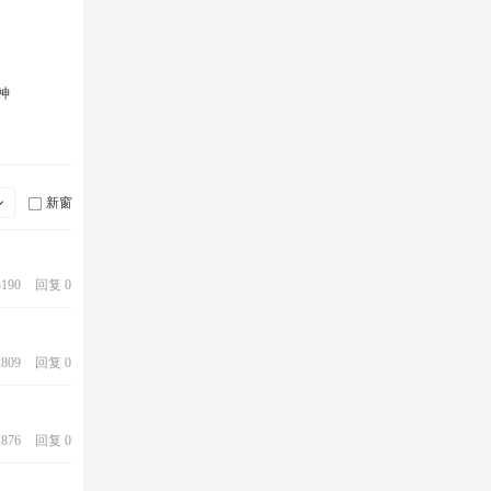
9.所购买礼物不能用于违规app&nbsp;否则不
提供一切售后支持。
神
如需定制礼物请联系客服详询定制费用企
新窗
业QQ:2853810243，定制礼物可选择获得版权
与否
190
回复 0
809
回复 0
876
回复 0