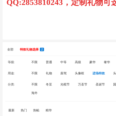
QQ:2853810243，定制礼
坛
全部
特效礼物选择
2
等级:
不限
普通
中等
高级
豪华
奢华
-
用途:
不限
礼物
座驾
头像框
进场特效
分类:
不限
冬至
光棍节
万圣节
圣诞节
海外
最新
热门
热帖
精华