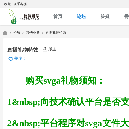
收藏
联系客服
首页
论坛
答疑
需
论坛
其他业务
直播礼物特效
版主
直播礼物特效
优
»
›
›
关注
3
购买svga礼物须知：
1&nbsp;向技术确认平台是否支
雅
2&nbsp;平台程序对svga