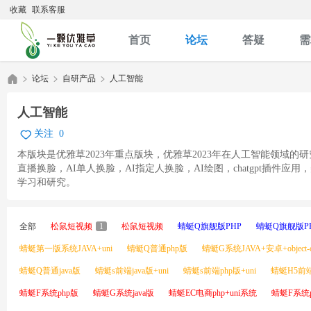
收藏
联系客服
首页
论坛
答疑
需
论坛
自研产品
人工智能
人工智能
关注
0
优
»
›
›
本版块是优雅草2023年重点版块，优雅草2023年在人工智能领域的
直播换脸，AI单人换脸，AI指定人换脸，AI绘图，chatgpt插件
学习和研究。
全部
松鼠短视频
1
松鼠短视频
蜻蜓Q旗舰版PHP
蜻蜓Q旗舰版P
蜻蜓第一版系统JAVA+uni
蜻蜓Q普通php版
蜻蜓G系统JAVA+安卓+object
蜻蜓Q普通java版
蜻蜓s前端java版+uni
蜻蜓s前端php版+uni
蜻蜓H5前
雅
蜻蜓F系统php版
蜻蜓G系统java版
蜻蜓EC电商php+uni系统
蜻蜓F系统p