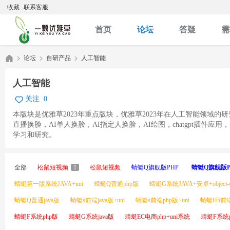
收藏
联系客服
首页
论坛
答疑
需
论坛
自研产品
人工智能
人工智能
关注
0
优
»
›
›
本版块是优雅草2023年重点版块，优雅草2023年在人工智能领域的
直播换脸，AI单人换脸，AI指定人换脸，AI绘图，chatgpt插件
学习和研究。
全部
松鼠短视频
1
松鼠短视频
蜻蜓Q旗舰版PHP
蜻蜓Q旗舰版P
蜻蜓第一版系统JAVA+uni
蜻蜓Q普通php版
蜻蜓G系统JAVA+安卓+object
蜻蜓Q普通java版
蜻蜓s前端java版+uni
蜻蜓s前端php版+uni
蜻蜓H5前
雅
蜻蜓F系统php版
蜻蜓G系统java版
蜻蜓EC电商php+uni系统
蜻蜓F系统p