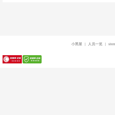
术
小黑屋
|
人员一览
|
site
论