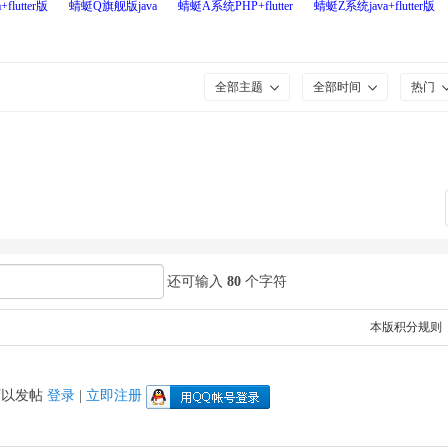
flutter版
蜻蜓Q旗舰版java
蜻蜓A系统PHP+flutter
蜻蜓Z系统java+flutter版
全部主题
全部时间
热门
还可输入
80
个字符
本版积分规则
可以发帖
登录
|
立即注册