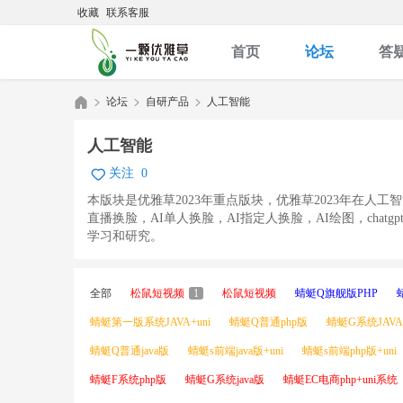
收藏
联系客服
首页
论坛
答
论坛
自研产品
人工智能
人工智能
关注
0
优
»
›
›
本版块是优雅草2023年重点版块，优雅草2023年在人
直播换脸，AI单人换脸，AI指定人换脸，AI绘图，cha
学习和研究。
全部
松鼠短视频
1
松鼠短视频
蜻蜓Q旗舰版PHP
蜻蜓第一版系统JAVA+uni
蜻蜓Q普通php版
蜻蜓G系统JAVA+
蜻蜓Q普通java版
蜻蜓s前端java版+uni
蜻蜓s前端php版+uni
雅
蜻蜓F系统php版
蜻蜓G系统java版
蜻蜓EC电商php+uni系统