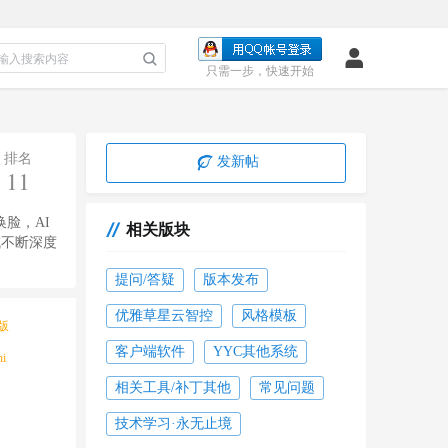
只需一步，快速开始
排名
发新帖
11
脸，AI
相关版块
域不断深度
提问/答疑
版本发布
优雅草星云智控
风格模板
二版
收起
客户端软件
YYC其他系统
i
相关工具/补丁其他
常见问题
技术学习·永无止境