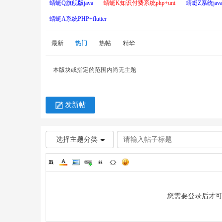
蜻蜓Q旗舰版java
蜻蜓K知识付费系统php+uni
蜻蜓Z系统java+
蜻蜓A系统PHP+flutter
最新
热门
热帖
精华
本版块或指定的范围内尚无主题
草
发新帖
选择主题分类
技
您需要登录后才