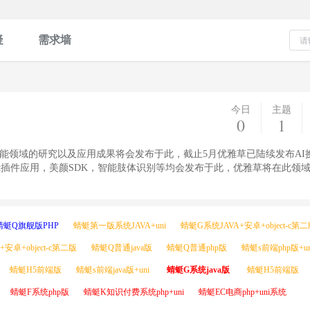
疑
需求墙
今日
主题
0
1
工智能领域的研究以及应用成果将会发布于此，截止5月优雅草已陆续发布AI换
tgpt插件应用，美颜SDK，智能肢体识别等均会发布于此，优雅草将在此领
蜻蜓Q旗舰版PHP
蜻蜓第一版系统JAVA+uni
蜻蜓G系统JAVA+安卓+object-c第
安卓+object-c第二版
蜻蜓Q普通java版
蜻蜓Q普通php版
蜻蜓s前端php版+un
蜻蜓H5前端版
蜻蜓s前端java版+uni
蜻蜓G系统java版
蜻蜓H5前端版
蜻蜓F系统php版
蜻蜓K知识付费系统php+uni
蜻蜓EC电商php+uni系统