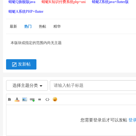
蜻蜓Q旗舰版java
蜻蜓K知识付费系统php+uni
蜻蜓Z系统java+flutter版
蜻蜓A系统PHP+flutter
最新
热门
热帖
精华
本版块或指定的范围内尚无主题
草
发新帖
选择主题分类
技
您需要登录后才可以发帖
登