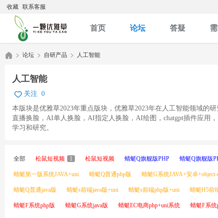
收藏
联系客服
首页
论坛
答疑
需
论坛
自研产品
人工智能
人工智能
关注
0
优
»
›
›
本版块是优雅草2023年重点版块，优雅草2023年在人工智能领域的
直播换脸，AI单人换脸，AI指定人换脸，AI绘图，chatgpt插件
学习和研究。
全部
松鼠短视频
1
松鼠短视频
蜻蜓Q旗舰版PHP
蜻蜓Q旗舰版P
蜻蜓第一版系统JAVA+uni
蜻蜓Q普通php版
蜻蜓G系统JAVA+安卓+object
蜻蜓Q普通java版
蜻蜓s前端java版+uni
蜻蜓s前端php版+uni
蜻蜓H5前
雅
蜻蜓F系统php版
蜻蜓G系统java版
蜻蜓EC电商php+uni系统
蜻蜓F系统p