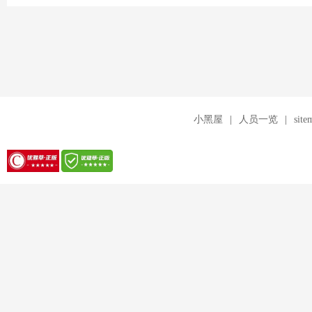
术
小黑屋
|
人员一览
|
site
论