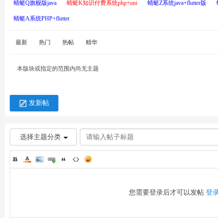
蜻蜓Q旗舰版java
蜻蜓K知识付费系统php+uni
蜻蜓Z系统java+flutter版
蜻蜓A系统PHP+flutter
最新
热门
热帖
精华
本版块或指定的范围内尚无主题
草
发新帖
选择主题分类
技
您需要登录后才可以发帖
登