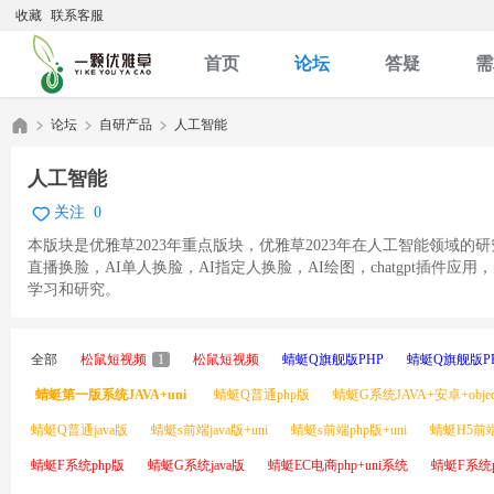
收藏
联系客服
首页
论坛
答疑
需
论坛
自研产品
人工智能
人工智能
关注
0
优
»
›
›
本版块是优雅草2023年重点版块，优雅草2023年在人工智能领域的
直播换脸，AI单人换脸，AI指定人换脸，AI绘图，chatgpt插件
学习和研究。
全部
松鼠短视频
1
松鼠短视频
蜻蜓Q旗舰版PHP
蜻蜓Q旗舰版P
蜻蜓第一版系统JAVA+uni
蜻蜓Q普通php版
蜻蜓G系统JAVA+安卓+obje
蜻蜓Q普通java版
蜻蜓s前端java版+uni
蜻蜓s前端php版+uni
蜻蜓H5前
雅
蜻蜓F系统php版
蜻蜓G系统java版
蜻蜓EC电商php+uni系统
蜻蜓F系统p