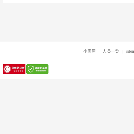
术
小黑屋
|
人员一览
|
site
论