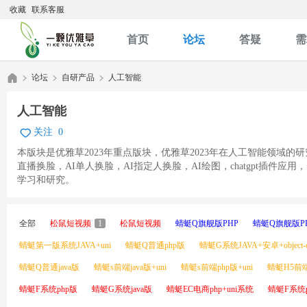
收藏
联系客服
首页
论坛
答疑
需
论坛
自研产品
人工智能
人工智能
关注
0
优
»
›
›
本版块是优雅草2023年重点版块，优雅草2023年在人工智能领域的
直播换脸，AI单人换脸，AI指定人换脸，AI绘图，chatgpt插件
学习和研究。
全部
松鼠短视频
1
松鼠短视频
蜻蜓Q旗舰版PHP
蜻蜓Q旗舰版P
蜻蜓第一版系统JAVA+uni
蜻蜓Q普通php版
蜻蜓G系统JAVA+安卓+object
蜻蜓Q普通java版
蜻蜓s前端java版+uni
蜻蜓s前端php版+uni
蜻蜓H5前
雅
蜻蜓F系统php版
蜻蜓G系统java版
蜻蜓EC电商php+uni系统
蜻蜓F系统p