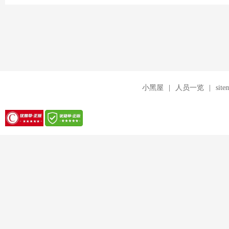
术
小黑屋
|
人员一览
|
site
论