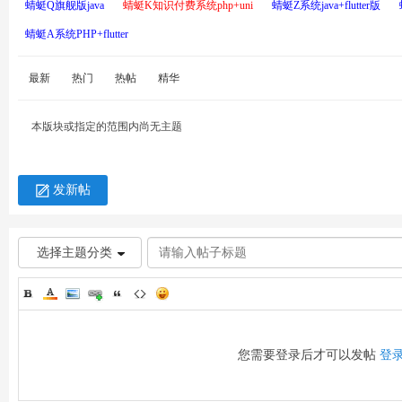
蜻蜓Q旗舰版java
蜻蜓K知识付费系统php+uni
蜻蜓Z系统java+flutter版
蜻蜓A系统PHP+flutter
最新
热门
热帖
精华
本版块或指定的范围内尚无主题
草
发新帖
选择主题分类
技
您需要登录后才可以发帖
登