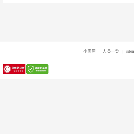
术
小黑屋
|
人员一览
|
site
论