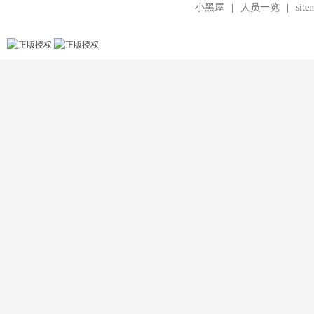
小黑屋
|
人员一览
|
site
术
论