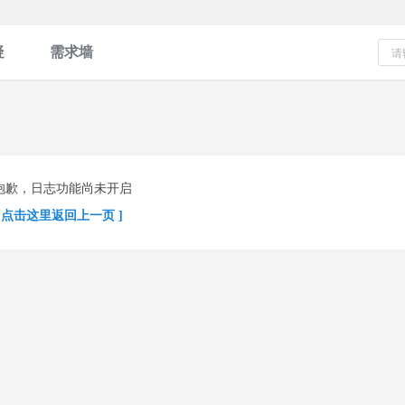
疑
需求墙
抱歉，日志功能尚未开启
[ 点击这里返回上一页 ]