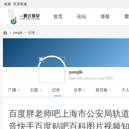
收藏
联系客服
首页
论坛
答疑
需
panglk
记录
优
›
›
panglk
https://bbs.youyacao.com/?2650
广播
主题
记录
分享
留言板
个
6
0
7
0
7
百度胖老师吧上海市公安局轨道
雅
音快手百度贴吧百科图片视频