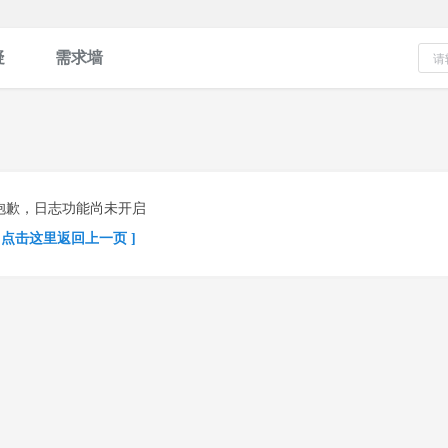
疑
需求墙
抱歉，日志功能尚未开启
[ 点击这里返回上一页 ]