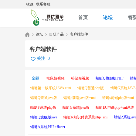
收藏
联系客服
首页
论坛
答
论坛
自研产品
客户端软件
客户端软件
关注
0
优
»
›
›
全部
松鼠短视频
松鼠短视频
蜻蜓Q旗舰版PHP
蜻
蜻蜓第一版系统JAVA+uni
蜻蜓Q普通php版
蜻蜓G系统JAVA+
蜻蜓Q普通java版
蜻蜓s前端java版+uni
蜻蜓s前端php版+uni
蜻蜓F系统php版
蜻蜓G系统java版
蜻蜓EC电商php+uni系统
蜻蜓Q旗舰版java
蜻蜓K知识付费系统php+uni
蜻蜓Z系统java+
雅
蜻蜓A系统PHP+flutter