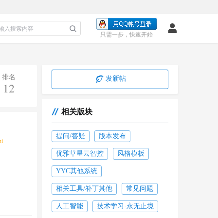
只需一步，快速开始
排名
发新帖
12
相关版块
收起
提问/答疑
版本发布
i
优雅草星云智控
风格模板
YYC其他系统
相关工具/补丁其他
常见问题
人工智能
技术学习·永无止境