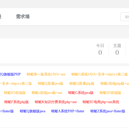
疑
需求墙
今日
主题
0
0
蜓Q旗舰版PHP
蜻蜓第一版系统JAVA+uni
蜻蜓G系统JAVA+安卓+object-c第二版
安卓+object-c第二版
蜻蜓Q普通java版
蜻蜓Q普通php版
蜻蜓s前端php版+un
蜻蜓H5前端版
蜻蜓s前端java版+uni
蜻蜓G系统java版
蜻蜓H5前端版
蜻蜓F系统php版
蜻蜓K知识付费系统php+uni
蜻蜓EC电商php+uni系统
flutter版
蜻蜓Q旗舰版java
蜻蜓A系统PHP+flutter
蜻蜓Z系统java+flutter版