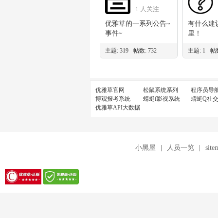
存是否有特殊要求，
识放什么
1 人关注
文件大小和运行内存
本找不到
在礼物上预览位置都
优雅草的一系列公告~
开CSDN
有什么建
明确标有，可以再确
事件~
社区专业
里！
认下
自己创建
主题: 319
帖数: 732
主题: 1
帖数
外其余定
3&nbsp;上面的价格，
太合理，5
只提供png图标和svga
较专业的
文件
依然非常
优雅草官网
松鼠系统系列
程序员导
此我们技
博观报考系统
蜻蜓f影视系统
蜻蜓Q社
4&nbsp;本产品为虚拟
起来分类，
优雅草API大数据
产品，一经发货，概
年参与行
不退款
定，因为
来讲，就
5&nbsp;付款方式对公
小黑屋
|
人员一览
|
site
银行卡，对公支付
宝，对公淘宝均可
6&nbsp;付款后，留个
邮箱地址，6小时内发
货