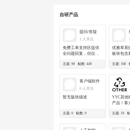
自研产品
提问/答疑
1 人关注
免费工单支持区提供
优雅草系
全问题回复，但仅提
板块包含
供技术回复支持不涉
布，新产
主题: 99
帖数: 449
主题: 168
及太过复杂的接口技
版本更新
术支持，回复时间待
定，但有提问必回复
客户端软件
0 人关注
暂无版块描述
YYC其
产品！客
流！问题
主题: 0
帖数: 0
主题: 19
帖