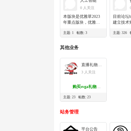
人工智能
0 人关注
本版块是优雅草2023
目前论坛b
年重点版块，优雅草
建立技术
2023年在人工智能领
区，因为
主题: 1
帖数: 3
主题: 326
域的研究以及应用成
习 和发
果将会发布于此，截
中发现，
止5月优雅草已陆续发
任何一个
其他业务
布AI换脸，AI直播换
够把技术
脸，AI单人换脸，AI
正确的，
指定人换脸，AI绘
术之间千
直播礼物特效
图，chatgpt插件应
系也不能
3 人关注
用，美颜SDK，智能
端后端来
肢体识别等均会发布
比如andr
于此，优雅草将在此
购买svga礼物须
术，他是
领域不断深度学习和
知：
还是算后
主题: 23
帖数: 23
研究。
端也不对
1&nbsp;向技术确认平
客户端前
台是否支持svga格式
前端在一
站务管理
里面居然
2&nbsp;平台程序对
androi
svga文件大小和运行内
特别多，比
平台公告