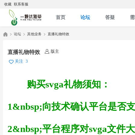
收藏
联系客服
首页
论坛
答疑
需
论坛
其他业务
直播礼物特效
版主
直播礼物特效
优
»
›
›
关注
3
购买svga礼物须知：
1&nbsp;向技术确认平台是否支
雅
2&nbsp;平台程序对svga