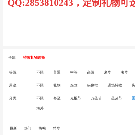
QQ:2853810243，定制礼
坛
全部
特效礼物选择
等级:
不限
普通
中等
高级
豪华
奢华
-
用途:
不限
礼物
座驾
头像框
进场特效
分类:
不限
冬至
光棍节
万圣节
圣诞节
海外
最新
热门
热帖
精华