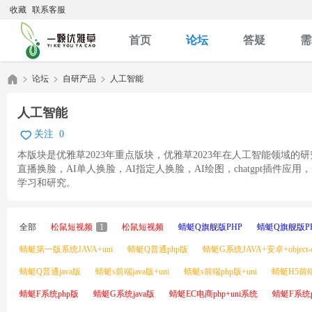
收藏
联系客服
首页
论坛
答疑
需
论坛
自研产品
人工智能
人工智能
关注
0
优
»
›
›
本版块是优雅草2023年重点版块，优雅草2023年在人工智能领域的
直播换脸，AI单人换脸，AI指定人换脸，AI绘图，chatgpt插件
学习和研究。
全部
松鼠短视频
1
松鼠短视频
蜻蜓Q旗舰版PHP
蜻蜓Q旗舰版P
蜻蜓第一版系统JAVA+uni
蜻蜓Q普通php版
蜻蜓G系统JAVA+安卓+object
蜻蜓Q普通java版
蜻蜓s前端java版+uni
蜻蜓s前端php版+uni
蜻蜓H5前
雅
蜻蜓F系统php版
蜻蜓G系统java版
蜻蜓EC电商php+uni系统
蜻蜓F系统p