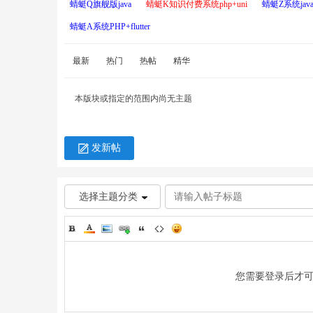
蜻蜓Q旗舰版java
蜻蜓K知识付费系统php+uni
蜻蜓Z系统java+
蜻蜓A系统PHP+flutter
最新
热门
热帖
精华
本版块或指定的范围内尚无主题
草
发新帖
选择主题分类
技
您需要登录后才