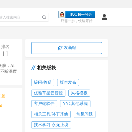
只需一步，快速开始
排名
发新帖
11
脸，AI
相关版块
域不断深度
提问/答疑
版本发布
优雅草星云智控
风格模板
第二版
收起
客户端软件
YYC其他系统
i
相关工具/补丁其他
常见问题
技术学习·永无止境