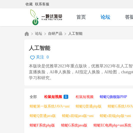
收藏
联系客服
首页
论坛
答
论坛
自研产品
人工智能
人工智能
关注
0
优
»
›
›
本版块是优雅草2023年重点版块，优雅草2023年在人
直播换脸，AI单人换脸，AI指定人换脸，AI绘图，cha
学习和研究。
全部
松鼠短视频
1
松鼠短视频
蜻蜓Q旗舰版PHP
蜻蜓第一版系统JAVA+uni
蜻蜓Q普通php版
蜻蜓G系统JAVA+
蜻蜓Q普通java版
蜻蜓s前端java版+uni
蜻蜓s前端php版+uni
雅
蜻蜓F系统php版
蜻蜓G系统java版
蜻蜓EC电商php+uni系统