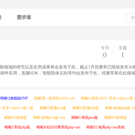
疑
需求墙
今日
主题
0
1
工智能领域的研究以及应用成果将会发布于此，截止5月优雅草已陆续发布AI换
tgpt插件应用，美颜SDK，智能肢体识别等均会发布于此，优雅草将在此领
蜻蜓Q旗舰版PHP
蜻蜓第一版系统JAVA+uni
蜻蜓G系统JAVA+安卓+object-c
安卓+object-c第二版
蜻蜓Q普通java版
蜻蜓Q普通php版
蜻蜓s前端php版+un
蜻蜓H5前端版
蜻蜓s前端java版+uni
蜻蜓G系统java版
蜻蜓H5前端版
蜻蜓F系统php版
蜻蜓K知识付费系统php+uni
蜻蜓EC电商php+uni系统