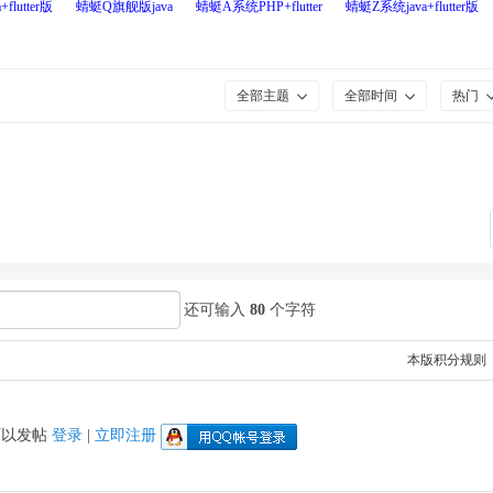
flutter版
蜻蜓Q旗舰版java
蜻蜓A系统PHP+flutter
蜻蜓Z系统java+flutter版
全部主题
全部时间
热门
还可输入
80
个字符
本版积分规则
可以发帖
登录
|
立即注册