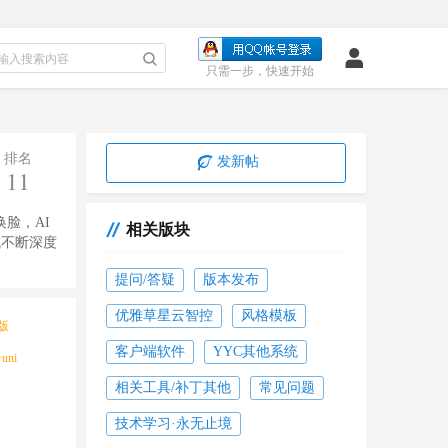
只需一步，快速开始
排名
发新帖
11
脸，AI
相关版块
域不断深度
提问/答疑
版本发布
优雅草星云智控
风格模板
二版
收起
客户端软件
YYC其他系统
uni
相关工具/补丁其他
常见问题
技术学习·永无止境