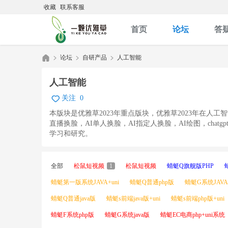
收藏
联系客服
首页
论坛
答
论坛
自研产品
人工智能
人工智能
关注
0
优
»
›
›
本版块是优雅草2023年重点版块，优雅草2023年在人
直播换脸，AI单人换脸，AI指定人换脸，AI绘图，cha
学习和研究。
全部
松鼠短视频
1
松鼠短视频
蜻蜓Q旗舰版PHP
蜻蜓第一版系统JAVA+uni
蜻蜓Q普通php版
蜻蜓G系统JAVA+
蜻蜓Q普通java版
蜻蜓s前端java版+uni
蜻蜓s前端php版+uni
雅
蜻蜓F系统php版
蜻蜓G系统java版
蜻蜓EC电商php+uni系统