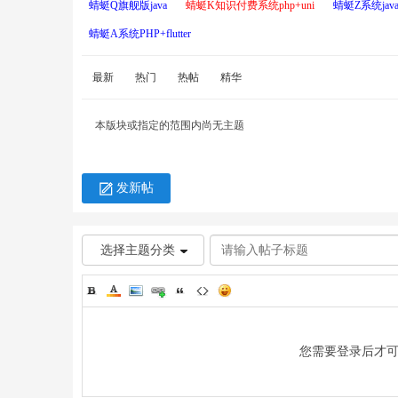
蜻蜓Q旗舰版java
蜻蜓K知识付费系统php+uni
蜻蜓Z系统java+
蜻蜓A系统PHP+flutter
最新
热门
热帖
精华
本版块或指定的范围内尚无主题
草
发新帖
选择主题分类
技
您需要登录后才