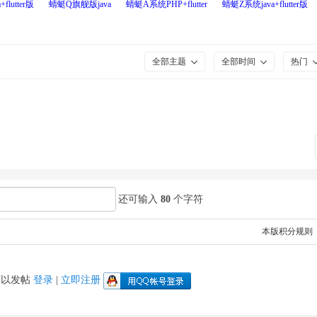
flutter版
蜻蜓Q旗舰版java
蜻蜓A系统PHP+flutter
蜻蜓Z系统java+flutter版
全部主题
全部时间
热门
还可输入
80
个字符
本版积分规则
可以发帖
登录
|
立即注册