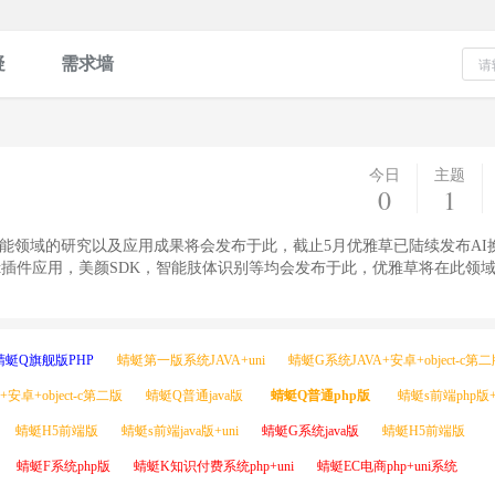
疑
需求墙
今日
主题
0
1
工智能领域的研究以及应用成果将会发布于此，截止5月优雅草已陆续发布AI换
tgpt插件应用，美颜SDK，智能肢体识别等均会发布于此，优雅草将在此领
蜻蜓Q旗舰版PHP
蜻蜓第一版系统JAVA+uni
蜻蜓G系统JAVA+安卓+object-c第
安卓+object-c第二版
蜻蜓Q普通java版
蜻蜓Q普通php版
蜻蜓s前端php版+
蜻蜓H5前端版
蜻蜓s前端java版+uni
蜻蜓G系统java版
蜻蜓H5前端版
蜻蜓F系统php版
蜻蜓K知识付费系统php+uni
蜻蜓EC电商php+uni系统