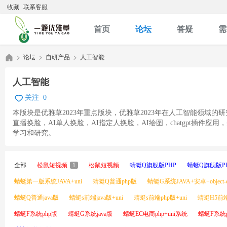
收藏
联系客服
首页
论坛
答疑
需
论坛
自研产品
人工智能
人工智能
关注
0
优
»
›
›
本版块是优雅草2023年重点版块，优雅草2023年在人工智能领域的
直播换脸，AI单人换脸，AI指定人换脸，AI绘图，chatgpt插件
学习和研究。
全部
松鼠短视频
1
松鼠短视频
蜻蜓Q旗舰版PHP
蜻蜓Q旗舰版P
蜻蜓第一版系统JAVA+uni
蜻蜓Q普通php版
蜻蜓G系统JAVA+安卓+object
蜻蜓Q普通java版
蜻蜓s前端java版+uni
蜻蜓s前端php版+uni
蜻蜓H5前
雅
蜻蜓F系统php版
蜻蜓G系统java版
蜻蜓EC电商php+uni系统
蜻蜓F系统p