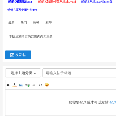
蜻蜓Q旗舰版java
蜻蜓K知识付费系统php+uni
蜻蜓Z系统java+flutter版
蜻蜓A系统PHP+flutter
最新
热门
热帖
精华
本版块或指定的范围内尚无主题
草
发新帖
选择主题分类
技
您需要登录后才可以发帖
登