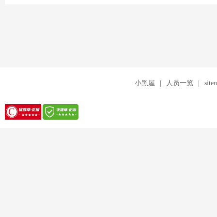
术
小黑屋
|
人员一览
|
site
论