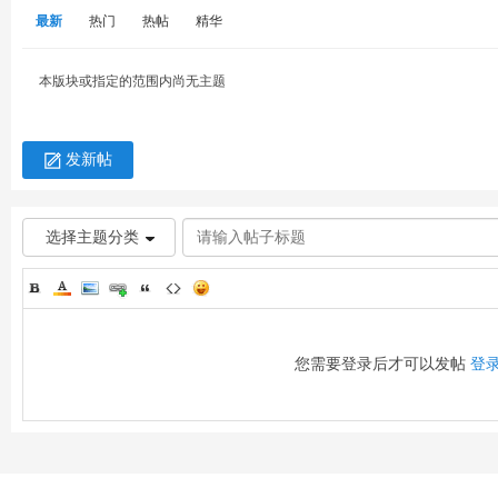
最新
热门
热帖
精华
本版块或指定的范围内尚无主题
发新帖
草
选择主题分类
您需要登录后才可以发帖
登
技