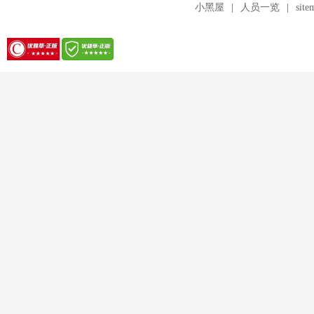
小黑屋
|
人员一览
|
site
术
论