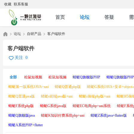
收藏
联系客服
首页
论坛
答疑
需
论坛
自研产品
客户端软件
客户端软件
关注
0
优
»
›
›
全部
松鼠短视频
松鼠短视频
蜻蜓Q旗舰版PHP
蜻蜓Q旗舰版PHP
蜻蜓第一版系统JAVA+uni
蜻蜓Q普通php版
蜻蜓G系统JAVA+安卓+object
蜻蜓Q普通java版
蜻蜓s前端java版+uni
蜻蜓s前端php版+uni
蜻蜓H5前
蜻蜓F系统php版
蜻蜓G系统java版
蜻蜓EC电商php+uni系统
蜻蜓F系统p
蜻蜓Q旗舰版java
蜻蜓K知识付费系统php+uni
蜻蜓Z系统java+flutter版
雅
蜻蜓A系统PHP+flutter