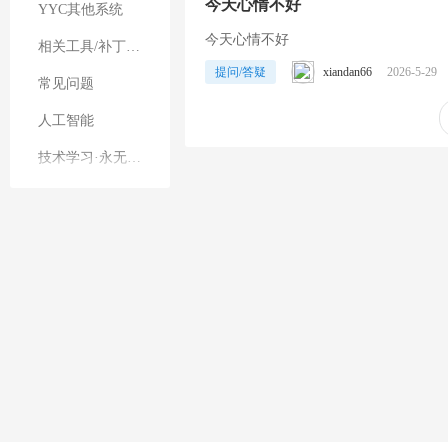
今天心情不好
YYC其他系统
今天心情不好
相关工具/补丁其他
提问/答疑
xiandan66
2026-5-29
常见问题
人工智能
技术学习·永无止境
其他业务
直播礼物特效
站务管理
平台公告
建议反馈
案例展示
软件需求墙