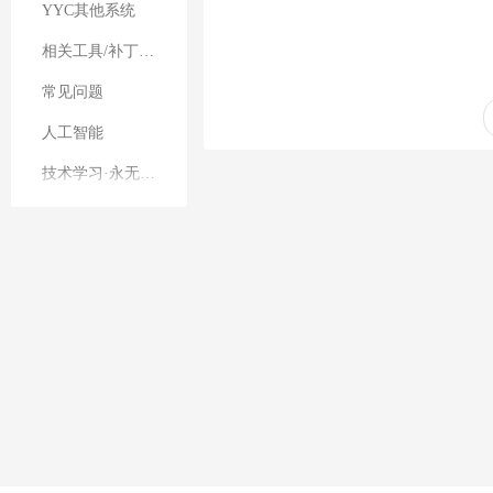
YYC其他系统
相关工具/补丁其他
常见问题
人工智能
技术学习·永无止境
其他业务
直播礼物特效
站务管理
平台公告
建议反馈
案例展示
软件需求墙