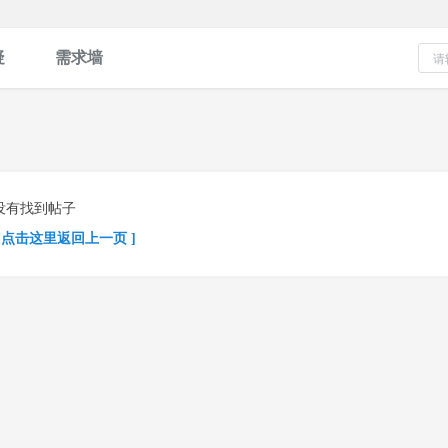
疑
需求墙
没有找到帖子
[ 点击这里返回上一页 ]