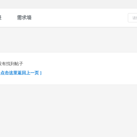
疑
需求墙
没有找到帖子
[ 点击这里返回上一页 ]