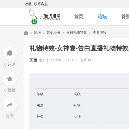
收藏
联系客服
首页
论坛
答
论坛
其他业务
直播礼物特效
查看内容
礼物特效-女神卷-告白直播礼物特效
优
»
›
›
›
优雅
发布于 2022-3-16 23:31:25
阅读 1970
0 评论
0 收藏
等级:
高级
用途:
礼物
雅
分享
分类:
女神