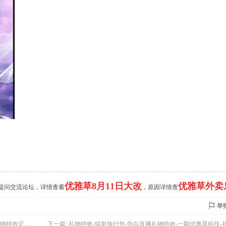
优雅草8月11日大改
优雅草外卖
的提问交流论坛，详情查看
，原因详情查
举
礼物特效购买
下一篇:
礼物特效-镭射旅行包-告白直播礼物特效-一颗优雅草科技-礼物特效定制-礼