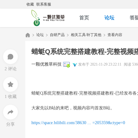
收藏
联系客服
首页
论坛
答
论坛
自研产品
相关工具/补丁其他
查看内容
蜻蜓Q系统完整搭建教程-完整视频
优
»
›
›
›
一颗优雅草科技
发布于 2021-11-29 23:22:11
阅读 536
2 评论
蜻蜓Q系统完整搭建教程-完整视频搭建教程-已经发布各
1 收藏
大家先以B站的来吧，视频内容均首发B站。
雅
https://space.bilibili.com/38630 ... =205359&ctype=0
分享