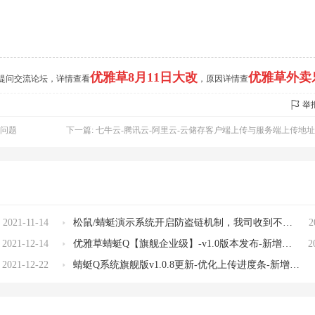
优雅草8月11日大改
优雅草外卖
的提问交流论坛，详情查看
，原因详情查
举
见问题
下一篇:
七牛云-腾讯云-阿里云-云储存客户端上传与服务端上传地址区域节点---整理大全-七牛云
2021-11-14
松鼠/蜻蜓演示系统开启防盗链机制，我司收到不法分子恶意上传视频
2
2021-12-14
优雅草蜻蜓Q【旗舰企业级】-v1.0版本发布-新增直播等级，im加入并加强，加入小说，漫画功能等
2
2021-12-22
蜻蜓Q系统旗舰版v1.0.8更新-优化上传进度条-新增视频设置...