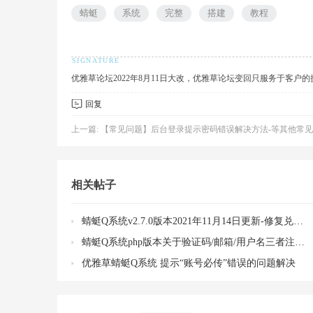
蜻蜓
系统
完整
搭建
教程
优雅草论坛2022年8月11日大改，优雅草论坛变回只服务于客户
回复
草
上一篇:
【常见问题】后台登录提示密码错误解决方法-等其他常
相关帖子
蜻蜓Q系统v2.7.0版本2021年11月14日更新-修复兑换点卡余额问题新增开通vip支持余额支付
蜻蜓Q系统php版本关于验证码/邮箱/用户名三者注册机制对应开启或关闭代码需要修改的部分以及如何自由切换 1，开启...
技
优雅草蜻蜓Q系统 提示“账号必传”错误的问题解决