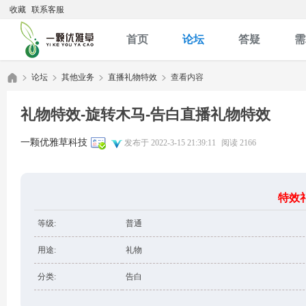
收藏
联系客服
首页
论坛
答疑
需
论坛
其他业务
直播礼物特效
查看内容
礼物特效-旋转木马-告白直播礼物特效
优
»
›
›
›
一颗优雅草科技
发布于 2022-3-15 21:39:11
阅读 2166
特效
等级:
普通
用途:
礼物
雅
分类:
告白