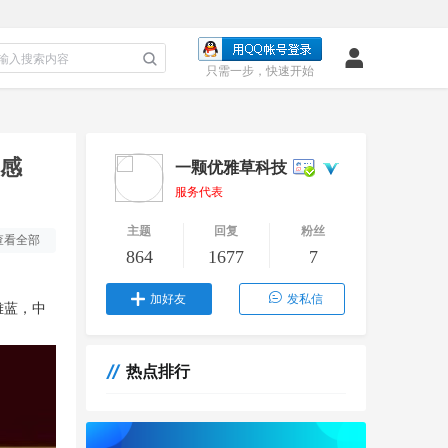
只需一步，快速开始
表感
一颗优雅草科技
服务代表
主题
回复
粉丝
查看全部
864
1677
7
加好友
发私信
雅蓝，中
热点排行