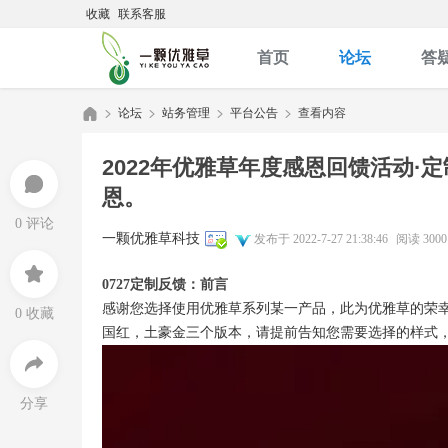
收藏
联系客服
首页
论坛
答
论坛
站务管理
平台公告
查看内容
2022年优雅草年度感恩回馈活动·
恩。
优
»
›
›
›
0 评论
一颗优雅草科技
发布于 2022-7-27 21:38:46
阅读 3000
0727定制反馈：
前言
感谢您选择使用优雅草系列某一产品，此为优雅草的荣
0 收藏
国红，土豪金三个版本，请提前告知您需要选择的样式
雅
分享