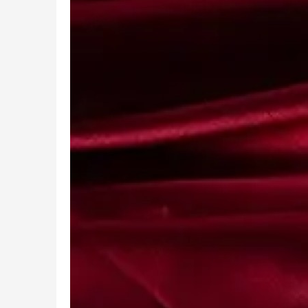
针
对
优