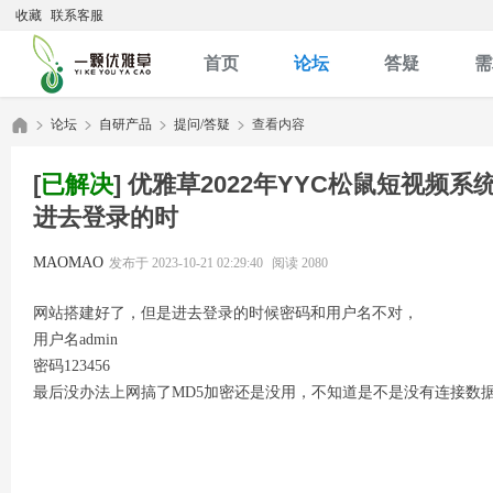
收藏
联系客服
首页
论坛
答疑
需
论坛
自研产品
提问/答疑
查看内容
[
已解决
]
优雅草2022年YYC松鼠短视频系
进去登录的时
优
»
›
›
›
MAOMAO
发布于 2023-10-21 02:29:40
阅读 2080
网站搭建好了，但是进去登录的时候密码和用户名不对，
用户名admin
密码123456
最后没办法上网搞了MD5加密还是没用，不知道是不是没有连接数
雅