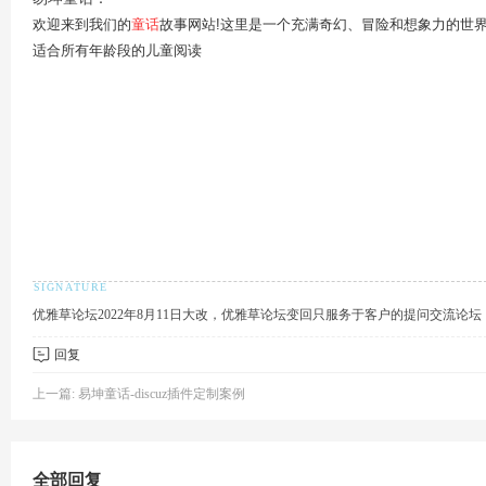
欢迎来到我们的
童话
故事网站!这里是一个充满奇幻、冒险和想象力的世界
适合所有年龄段的儿童阅读
草
优雅草论坛2022年8月11日大改，优雅草论坛变回只服务于客户的提问交流论
回复
技
上一篇:
易坤童话-discuz插件定制案例
全部回复