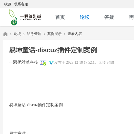
收藏
联系客服
首页
论坛
答疑
需
论坛
站务管理
案例展示
查看内容
易坤童话-discuz插件定制案例
优
»
›
›
›
一颗优雅草科技
发布于 2023-12-10 17:52:15
阅读 3498
易坤童话-discuz插件定制案例
雅
易坤童话：