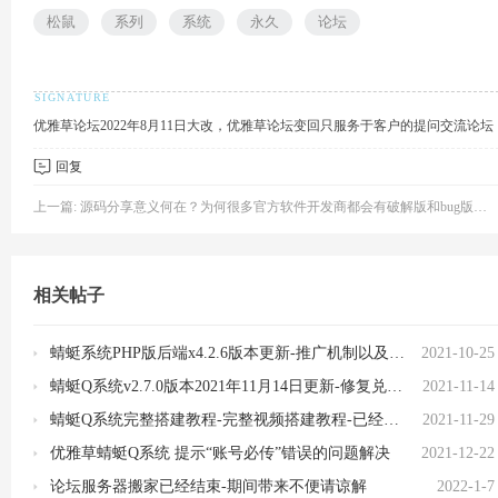
松鼠
系列
系统
永久
论坛
产
优雅草论坛2022年8月11日大改，优雅草论坛变回只服务于客户的提问交流论
回复
上一篇:
源码分享意义何在？为何很多官方软件开发商都会有破解版和bug版本的系统盛行？
相关帖子
品
蜻蜓系统PHP版后端x4.2.6版本更新-推广机制以及本地缓存
2021-10-25
蜻蜓Q系统v2.7.0版本2021年11月14日更新-修复兑换点卡余额问题新增开通vip支持余额支付
2021-11-14
蜻蜓Q系统完整搭建教程-完整视频搭建教程-已经发布各大平台
2021-11-29
优雅草蜻蜓Q系统 提示“账号必传”错误的问题解决
2021-12-22
论坛服务器搬家已经结束-期间带来不便请谅解
2022-1-7