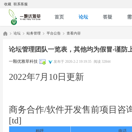
收藏
联系客服
首页
论坛
答疑
需
论坛
站务管理
平台公告
查看内容
论坛管理团队一览表，其他均为假冒-谨防
优
»
›
›
›
一颗优雅草科技
发布于 2020-2-2 19:19:35
阅读 32844
2022年7月10日更新
商务合作/软件开发售前项目咨
雅
[td]
称呼
电话