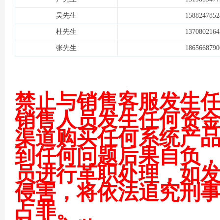
吴先生
1588247852
杜先生
1370802164
张先生
1865668790
术
禁止与销售客服发生
销售人员发生任何资
渠道购买任何系统产
论
到任何问题后果自负
员进行革职处理，如
侵害，将依法追究刑
占罪。