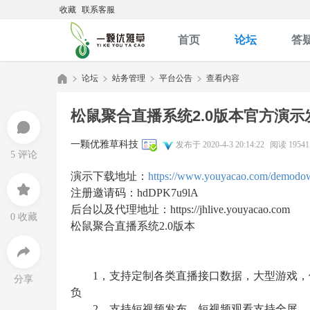
收藏
联系客服
首页
论坛
答
论坛
站务管理
平台公告
查看内容
松鼠聚合直播系统2.0版本官方演示
优
»
›
›
›
一颗优雅草科技
发布于 2020-4-3 20:14:22
阅读 19541
5 评论
演示下载地址：
https://www.youyacao.com/demodo
注册邀请码：hdDPK7u9lA
后台以及代理地址：https://jhlive.youyacao.com
0 收藏
松鼠聚合直播系统2.0版本
1，支持定制各类直播接口数据，大型游戏，体
雅
分享
负
2，支持短视频发布，短视频观看支持全屏。