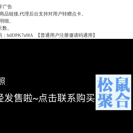
字广告
品链接,代理后台支持对用户转赠点卡。
明细。
天数。
om 邀请码：hdDPK7u9lA 【普通用户注册邀请码通用】