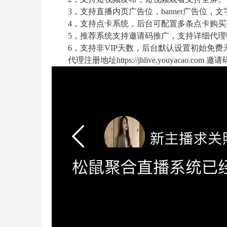
3，支持直播内页广告位，banner广告位，文
4，支持点卡系统，后台可配置多条点卡购买商
5，推荐系统支持邀请码推广，支持详细代理
6，支持非VIP天数，后台默认设置初始免费
代理注册地址https://jhlive.youyacao.c
草
技