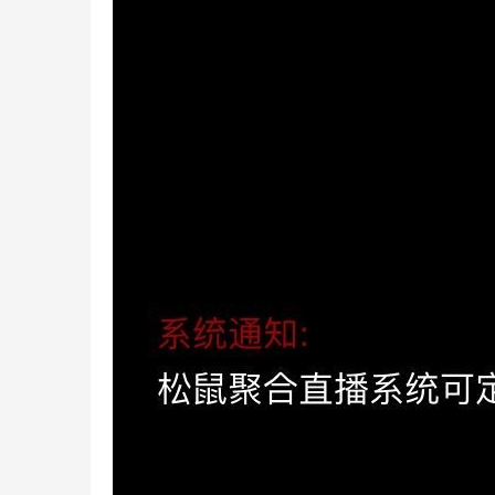
针
对
优