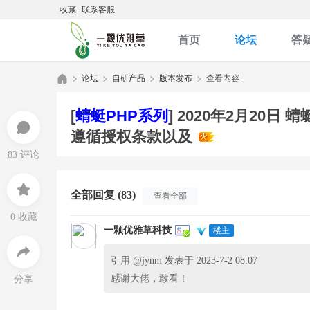
收藏
联系客服
首页
论坛
答
论坛
自研产品
版本发布
查看内容
[
蜻蜓PHP系列
]
2020年2月20日 
遵循授权条款以及
优
»
›
›
›
83 评论
全部回复 (83)
查看全部
0 收藏
一颗优雅草科技
楼主
引用 @
jynm 发表于 2023-7-2 08:07
雅
感谢大佬，敢看！
分享