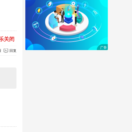
乐关闭
报
回复