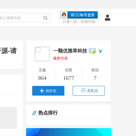
只需一步，快速开始
开源-请
一颗优雅草科技
服务代表
主题
回复
粉丝
864
1677
7
加好友
发私信
热点排行