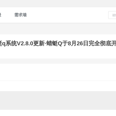
疑
需求墙
蜻蜓q系统V2.8.0更新·蜻蜓Q于8月26日完全彻底