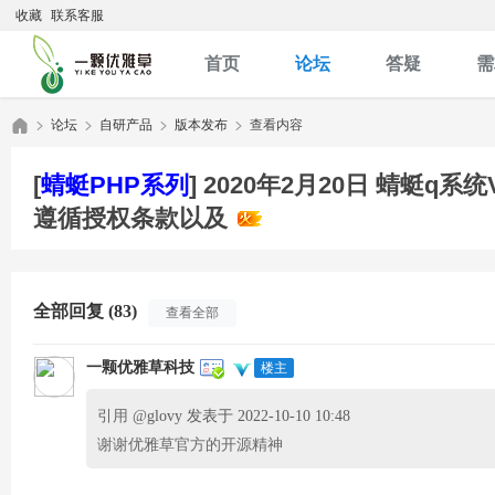
收藏
联系客服
首页
论坛
答疑
需
论坛
自研产品
版本发布
查看内容
[
蜻蜓PHP系列
]
2020年2月20日 蜻蜓q系
遵循授权条款以及
优
»
›
›
›
全部回复 (83)
查看全部
一颗优雅草科技
楼主
引用 @
glovy 发表于 2022-10-10 10:48
雅
谢谢优雅草官方的开源精神